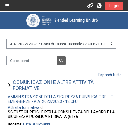
Vai al contenuto principale
Login
Pannello laterale
Informazioni
Assistenza
&nbsp;
Informazioni generali
Cerca corsi
Istruzioni per docenti
Cerca corsi
Espandi tutto
Istruzioni per studenti
COMUNICAZIONI E ALTRE ATTIVITÀ
FORMATIVE
AMMINISTRAZIONE DELLA SICUREZZA PUBBLICA E DELLE
Contatti
EMERGENZE - A.A. 2022/2023 - 12 CFU
Attività formativa
di
SCIENZE GIURIDICHE PER LA CONSULENZA DEL LAVORO E LA
SICUREZZA PUBBLICA E PRIVATA (6136)
Portale UniUrb
Docente:
Luca Di Giovanni