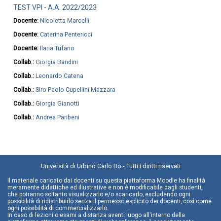
TEST VPI - A.A. 2022/2023
Docente:
Nicoletta Marcelli
Docente:
Caterina Pentericci
Docente:
Ilaria Tufano
Collab.:
Giorgia Bandini
Collab.:
Leonardo Catena
Collab.:
Siro Paolo Cupellini Mazzara
Collab.:
Giorgia Gianotti
Collab.:
Andrea Paribeni
Università di Urbino Carlo Bo - Tutti i diritti riservati
Il materiale caricato dai docenti su questa piattaforma Moodle ha finalità
meramente didattiche ed illustrative e non è modificabile dagli studenti,
che potranno soltanto visualizzarlo e/o scaricarlo, escludendo ogni
possibilità di ridistribuirlo senza il permesso esplicito dei docenti, così come
ogni possibilità di commercializzarlo.
In caso di lezioni o esami a distanza aventi luogo all'interno della