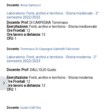
Docente:
Anna Santucci
Laboratorio: Fonti, archivi e territorio - Storia medievale - 2°
semestre 2022/2023
Docente: Prof.
DI CARPEGNA Tommaso
Esercitazione:
Fonti, archivi e territorio - Storia medioevale
Ore Frontali:
12
Ore lavoro a distanza:
13
CFU:
1
Docente:
Tommaso Di Carpegna Gabrielli Falconieri
Laboratorio: Fonti, archivi e territorio - Storia moderna - 2°
semestre 2022/2023
Docente: Prof.
DALL'OLIO Guido
Esercitazione:
Fonti, archivi e territorio - Storia moderna
Ore Frontali:
12
Apri il cassetto del blocco
Ore lavoro a distanza:
13
CFU:
1
Docente:
Guido Dall'Olio