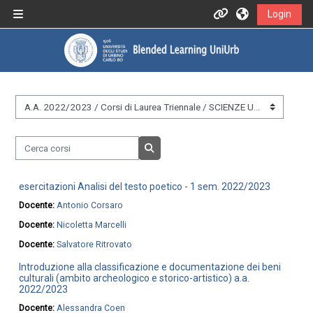
Vai al contenuto principale
Login
Pannello laterale
Informazioni
Assistenza
&nbsp;
Informazioni generali
Cerca corsi
Istruzioni per docenti
Cerca corsi
esercitazioni Analisi del testo poetico - 1 sem. 2022/2023
Istruzioni per studenti
Docente:
Antonio Corsaro
Docente:
Nicoletta Marcelli
Contatti
Docente:
Salvatore Ritrovato
Introduzione alla classificazione e documentazione dei beni
culturali (ambito archeologico e storico-artistico) a.a.
2022/2023
Portale UniUrb
Docente:
Alessandra Coen