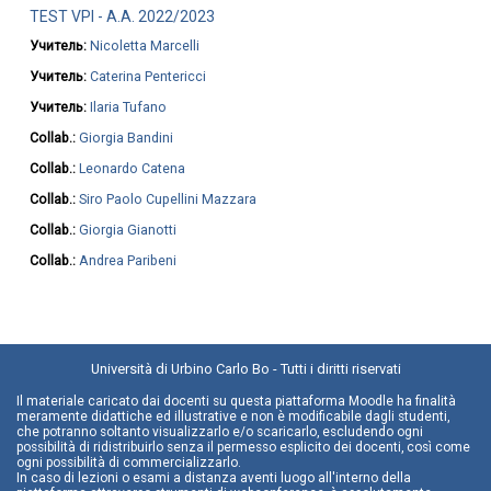
TEST VPI - A.A. 2022/2023
Учитель:
Nicoletta Marcelli
Учитель:
Caterina Pentericci
Учитель:
Ilaria Tufano
Collab.:
Giorgia Bandini
Collab.:
Leonardo Catena
Collab.:
Siro Paolo Cupellini Mazzara
Collab.:
Giorgia Gianotti
Collab.:
Andrea Paribeni
Università di Urbino Carlo Bo - Tutti i diritti riservati
Il materiale caricato dai docenti su questa piattaforma Moodle ha finalità
meramente didattiche ed illustrative e non è modificabile dagli studenti,
che potranno soltanto visualizzarlo e/o scaricarlo, escludendo ogni
possibilità di ridistribuirlo senza il permesso esplicito dei docenti, così come
ogni possibilità di commercializzarlo.
In caso di lezioni o esami a distanza aventi luogo all'interno della