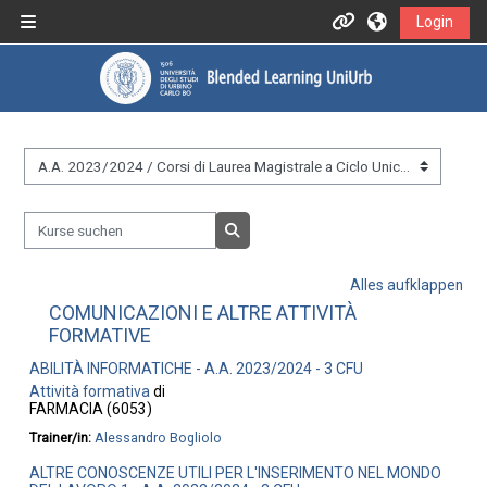
Zum Hauptinhalt
Login
Website-Übersicht
Informazioni
Assistenza
Kursbereiche
Informazioni generali
Kurse suchen
Istruzioni per docenti
Kurse suchen
Alles aufklappen
Istruzioni per studenti
COMUNICAZIONI E ALTRE ATTIVITÀ
FORMATIVE
ABILITÀ INFORMATICHE - A.A. 2023/2024 - 3 CFU
Contatti
Attività formativa
di
FARMACIA (6053)
Trainer/in:
Alessandro Bogliolo
Portale UniUrb
ALTRE CONOSCENZE UTILI PER L'INSERIMENTO NEL MONDO