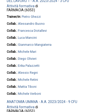
DEL LAVORO 1 - A.A. 2023/2024 - 3 CFU
Attività formativa
di
FARMACIA (6053)
Trainer/in:
Pietro Ghezzi
Collab.:
Alessandro Buono
Collab.:
Francesca Diotallevi
Collab.:
Luca Mancini
Collab.:
Gianmarco Mangiaterra
Collab.:
Michele Mari
Collab.:
Diego Olivieri
Collab.:
Erika Palazzetti
Collab.:
Alessio Regni
Collab.:
Michele Retini
Collab.:
Mattia Tiboni
Collab.:
Michele Verboni
ANATOMIA UMANA - A.A. 2023/2024 - 9 CFU
Attività formativa
di
FARMACIA (6053)