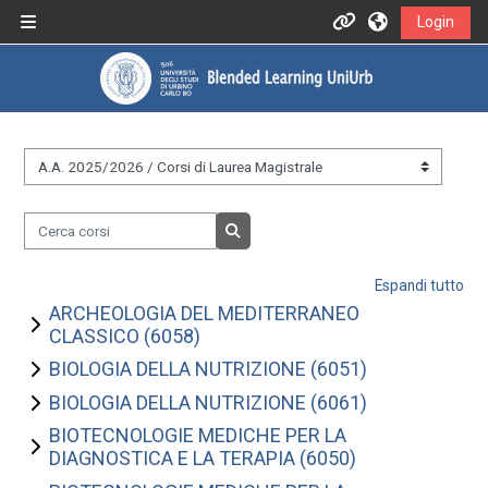
Vai al contenuto principale
Login
Pannello laterale
Informazioni
Assistenza
&nbsp;
Informazioni generali
Cerca corsi
Istruzioni per docenti
Cerca corsi
Espandi tutto
Istruzioni per studenti
ARCHEOLOGIA DEL MEDITERRANEO
CLASSICO (6058)
BIOLOGIA DELLA NUTRIZIONE (6051)
Contatti
BIOLOGIA DELLA NUTRIZIONE (6061)
BIOTECNOLOGIE MEDICHE PER LA
DIAGNOSTICA E LA TERAPIA (6050)
Portale UniUrb