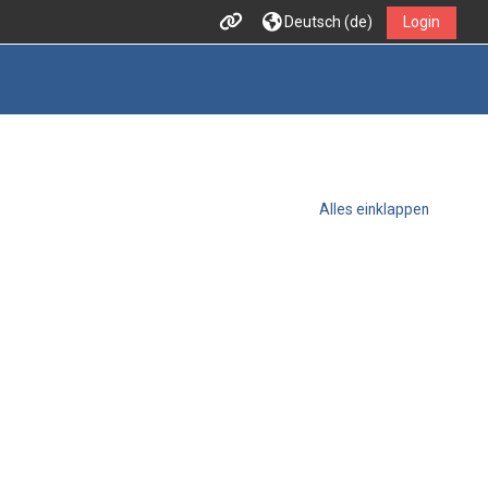
Deutsch ‎(de)‎
Login
Alles einklappen