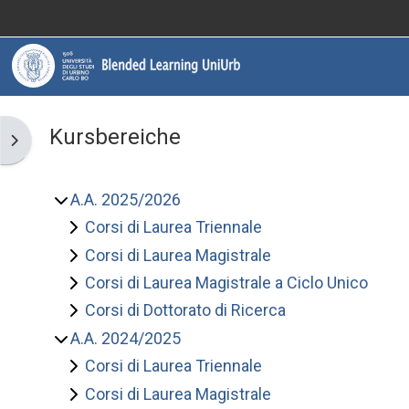
Zum Hauptinhalt
Informazioni
Assistenza
Kursbereiche
Blockleiste öffnen
Informazioni generali
A.A. 2025/2026
Istruzioni per docenti
Corsi di Laurea Triennale
Corsi di Laurea Magistrale
Istruzioni per studenti
Corsi di Laurea Magistrale a Ciclo Unico
Corsi di Dottorato di Ricerca
Contatti
A.A. 2024/2025
Corsi di Laurea Triennale
Portale UniUrb
Corsi di Laurea Magistrale